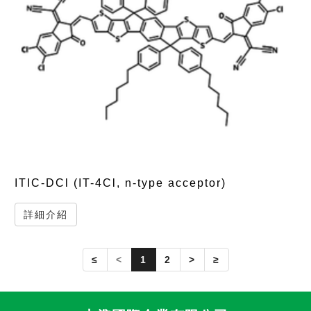
ITIC-DCl (IT-4Cl, n-type acceptor)
詳細介紹
≤
<
1
2
>
≥